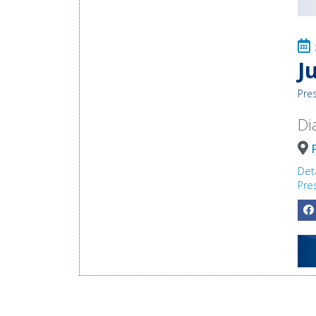
J
Pre
Di
Det
Pre